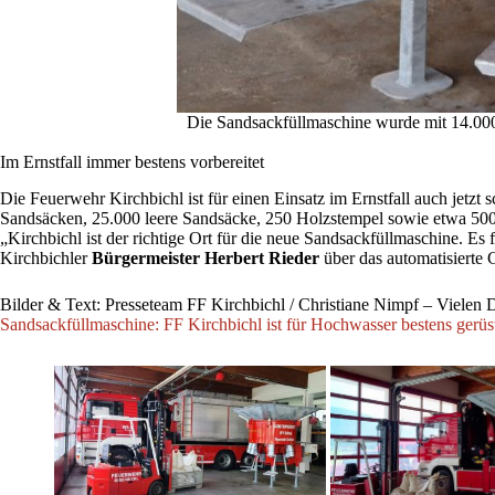
Die Sandsackfüllmaschine wurde mit 14.000
Im Ernstfall immer bestens vorbereitet
Die Feuerwehr Kirchbichl ist für einen Einsatz im Ernstfall auch jetzt
Sandsäcken, 25.000 leere Sandsäcke, 250 Holzstempel sowie etwa 500 L
„Kirchbichl ist der richtige Ort für die neue Sandsackfüllmaschine. E
Kirchbichler
Bürgermeister Herbert Rieder
über das automatisierte 
Bilder & Text: Presseteam FF Kirchbichl / Christiane Nimpf – Vielen D
Sandsackfüllmaschine: FF Kirchbichl ist für Hochwasser bestens gerüst