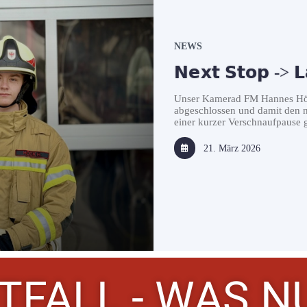
NEWS
𝗡𝗲𝘅𝘁 𝗦𝘁𝗼𝗽 -> 𝗟
Unser Kamerad FM Hannes Höck
abgeschlossen und damit den n
einer kurzer Verschnaufpause g
21. März 2026
TFALL - WAS N