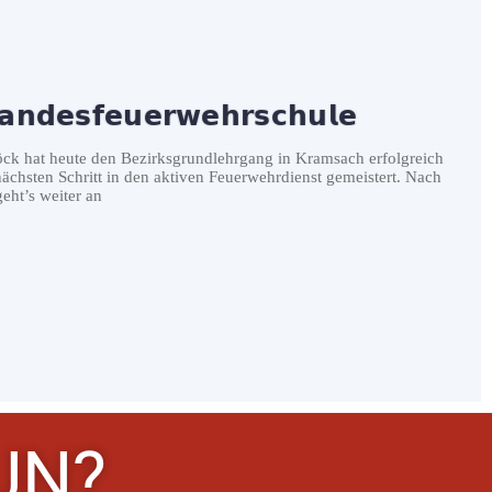
𝗮𝗻𝗱𝗲𝘀𝗳𝗲𝘂𝗲𝗿𝘄𝗲𝗵𝗿𝘀𝗰𝗵𝘂𝗹𝗲
 hat heute den Bezirksgrundlehrgang in Kramsach erfolgreich
ächsten Schritt in den aktiven Feuerwehrdienst gemeistert. Nach
eht’s weiter an
UN?