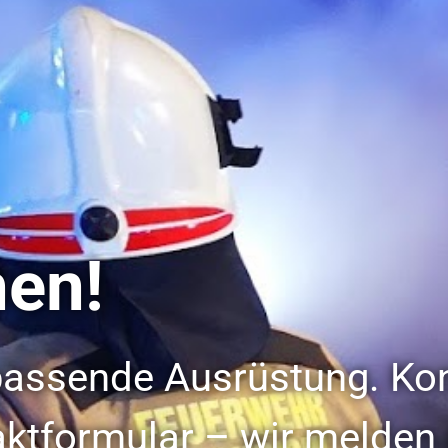
hen!
 passende Ausrüstung. Kon
aktformular – wir melden