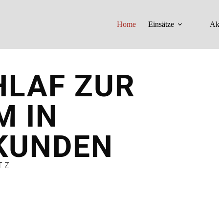
Home
Einsätze
Ak
HLAF ZUR
 IN
KUNDEN
TZ