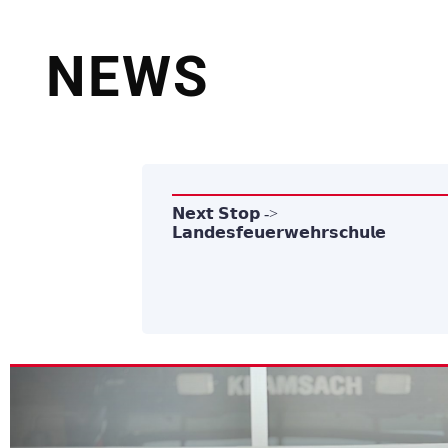
NEWS
 𝐀𝐛𝐞𝐧𝐝, 𝐝𝐞𝐫
𝗡𝗲𝘅𝘁 𝗦𝘁𝗼𝗽 ->
𝗟𝗮𝗻𝗱𝗲𝘀𝗳𝗲𝘂𝗲𝗿𝘄𝗲𝗵𝗿𝘀𝗰𝗵𝘂𝗹𝗲