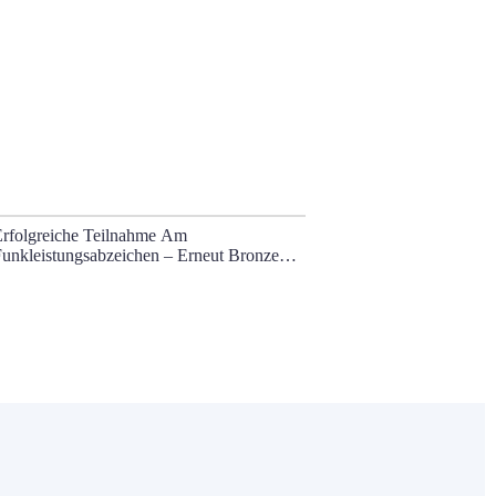
Erfolgreiche Teilnahme Am
151. Jahresha
unkleistungsabzeichen – Erneut Bronze
ür Die FF Kirchbichl