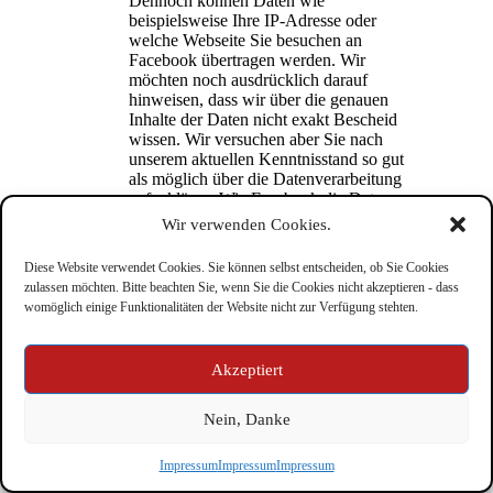
Dennoch können Daten wie
beispielsweise Ihre IP-Adresse oder
welche Webseite Sie besuchen an
Facebook übertragen werden. Wir
möchten noch ausdrücklich darauf
hinweisen, dass wir über die genauen
Inhalte der Daten nicht exakt Bescheid
wissen. Wir versuchen aber Sie nach
unserem aktuellen Kenntnisstand so gut
als möglich über die Datenverarbeitung
aufzuklären. Wie Facebook die Daten
nutzt, können Sie auch in den
Wir verwenden Cookies.
Datenrichtline des Unternehmens unter
https://www.facebook.com/about/privacy/
Diese Website verwendet Cookies. Sie können selbst entscheiden, ob Sie Cookies
update nachlesen.
zulassen möchten. Bitte beachten Sie, wenn Sie die Cookies nicht akzeptieren - dass
womöglich einige Funktionalitäten der Website nicht zur Verfügung stehten.
Quelle: Datenschutz erstellt mit dem
Datenschutz-
Generator
von AdSimple
Quelle: Impressum erstellt mit dem Generator
Akzeptiert
von
adsimple.at
Nein, Danke
Impressum
Impressum
Impressum
Impressum