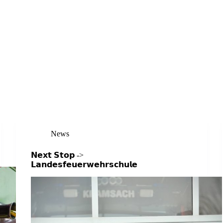
News
𝗡𝗲𝘅𝘁 𝗦𝘁𝗼𝗽 ->
𝗟𝗮𝗻𝗱𝗲𝘀𝗳𝗲𝘂𝗲𝗿𝘄𝗲𝗵𝗿𝘀𝗰𝗵𝘂𝗹𝗲