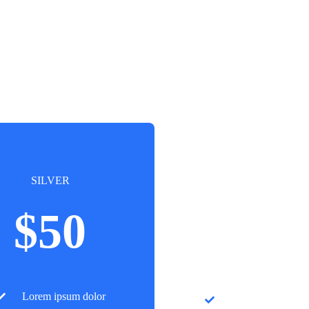
SILVER
GOLD
$50
$60
Lorem ipsum dolor
Lorem ipsum dol