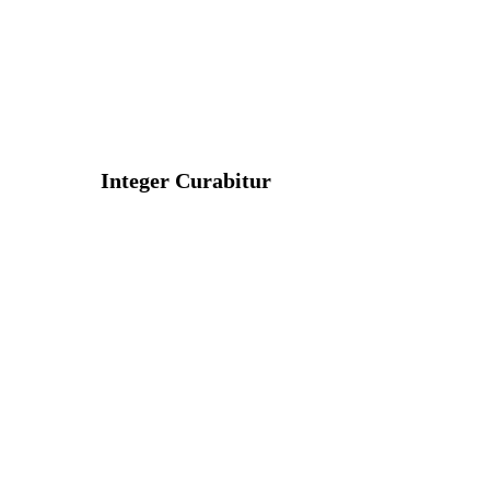
Integer Curabitur
Vivamus luctus maximus vestibulum.
Donec et enim vitae tellus auctor menean
leo diamfeugiat nulla sed.