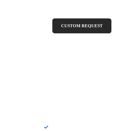
CUSTOM REQUEST
DIAMOND
$70
or
Lorem ipsum dolor