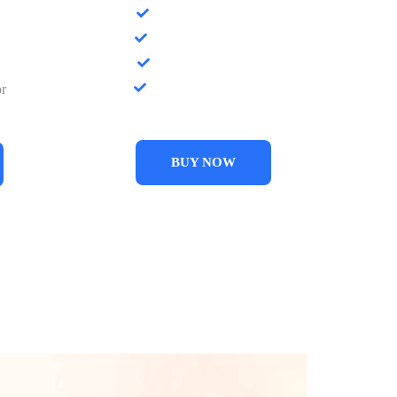
t
Purus semper eget
r
Elementum integer
e
Tellusha habitasse
Lorem ipsum dolor
or
BUY NOW