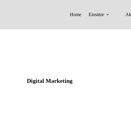
Home
Einsätze
Ak
Digital Marketing​
Vivamus luctus maximus vestibulum.
Donec et enim vitae tellus auctor menean
leo diamfeugiat nulla sed.