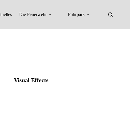
tuelles
Die Feuerwehr
Fuhrpark
Visual Effects​
Praesent commodo pharetra. Fusce
fermentum anteac met interdum
elementum arculectus lacinia nonsa.