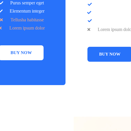
Purus semper eget
Purus semper ege
Elementum integer
Elementum intege
Tellusha habitasse
Tellusha habitass
Lorem ipsum dolor
Lorem ipsum dol
BUY NOW
BUY NOW