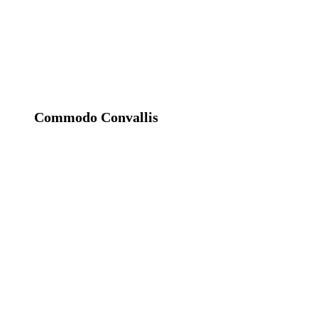
Commodo Convallis
Praesent commodo pharetra. Fusce
fermentum anteac met interdum
elementum arculectus lacinia nonsa.