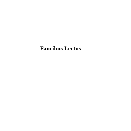
Faucibus Lectus
Aenean non accumsan ante. Duis et risus
accumsan sem tempus porta nec sit amet
estsed ut euismod.