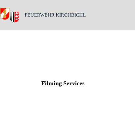
FEUERWEHR KIRCHBICHL
Filming Services​
Aenean non accumsan ante. Duis et risus
accumsan sem tempus porta nec sit amet
estsed ut euismod.