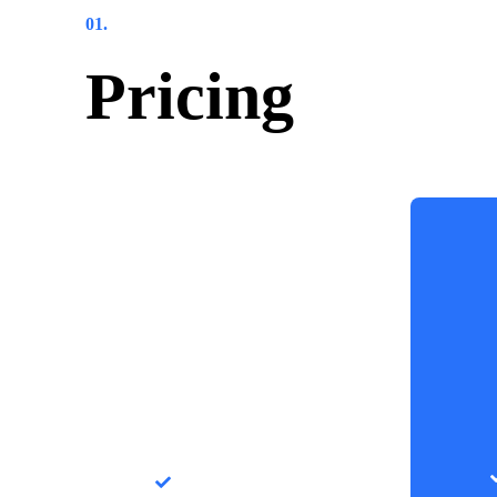
01.
Pricing
BASIC
$40
Lorem ipsum dolor