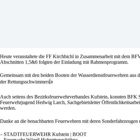
Heute veranstaltete die FF Kirchbichl in Zusammenarbeit mit dem BFV
Abschnitten 1,5&6 folgten der Einladung mit Rahmenprogramm.
Gemeinsam mit den beiden Booten der Wasserdienstfeuerwehren aus de
der Rettungsschwimmer👍
Auch seitens des Bezirksfeuerwehrverbandes Kufstein, konnten BFK Ste
Feuerwehrjugend Hedwig Larch, Sachgebietsleiter Öffentlichkeitsarb
werden.
Danke an die benachbarten Feuerwehren mit deren Sonderfahrzeugen u
– STADTFEUERWEHR Kufstein | BOOT
– Feuerwehr Wörgl| Hubrettungsbühne