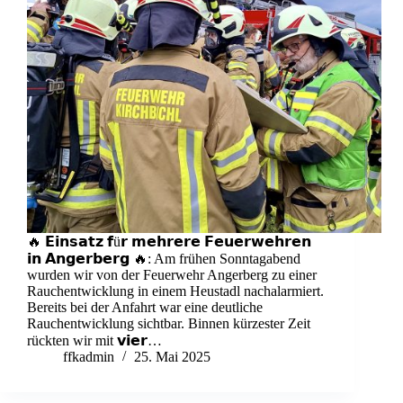
🔥 𝗘𝗶𝗻𝘀𝗮𝘁𝘇 𝗳ü𝗿 𝗺𝗲𝗵𝗿𝗲𝗿𝗲 𝗙𝗲𝘂𝗲𝗿𝘄𝗲𝗵𝗿𝗲𝗻
𝗶𝗻 𝗔𝗻𝗴𝗲𝗿𝗯𝗲𝗿𝗴 🔥: Am frühen Sonntagabend
wurden wir von der Feuerwehr Angerberg zu einer
Rauchentwicklung in einem Heustadl nachalarmiert.
Bereits bei der Anfahrt war eine deutliche
Rauchentwicklung sichtbar. Binnen kürzester Zeit
rückten wir mit 𝘃𝗶𝗲𝗿…
ffkadmin
25. Mai 2025