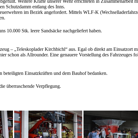
abgefüllt. Weitere Kräfte unserer Wehr errichteten in Zusammenarbeit
en Schutzdamm entlang des Inns.
euerwehren im Bezirk angefordert. Mittels WLF-K (Wechselladerfahrz
en.
s 10.000 Stk. leere Sandsäcke nachgeliefert haben.
rzeug – „Teleskoplader Kirchbichl“ aus. Egal ob direkt am Einsatzort 
ier schon als Allrounder. Eine genauere Vorstellung des Fahrzeuges folgt
n beteiligten Einsatzkräften und dem Bauhof bedanken.
 die überraschende Verpflegung.