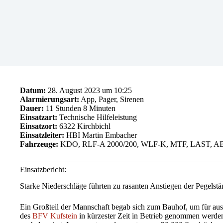
Datum:
28. August 2023 um 10:25
Alarmierungsart:
App, Pager, Sirenen
Dauer:
11 Stunden 8 Minuten
Einsatzart:
Technische Hilfeleistung
Einsatzort:
6322 Kirchbichl
Einsatzleiter:
HBI Martin Embacher
Fahrzeuge:
KDO, RLF-A 2000/200, WLF-K, MTF, LAST, AB-Pr
Einsatzbericht:
Starke Niederschläge führten zu rasanten Anstiegen der Pegelst
Ein Großteil der Mannschaft begab sich zum Bauhof, um für aus
des
BFV Kufstein
in kürzester Zeit in Betrieb genommen werde