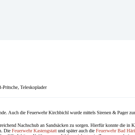
itsche, Teleskoplader
ände. Auch die Feuerwehr Kirchbichl wurde mittels Sirenen & Pager zur
reichend Nachschub an Sandsäcken zu sorgen. Hierfür konnte die in Ki
n. Die
Feuerwehr Kastengstatt
und später auch die
Feuerwehr Bad Här