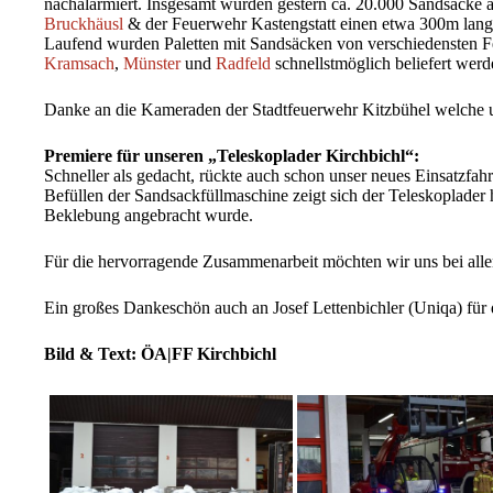
nachalarmiert. Insgesamt wurden gestern ca. 20.000 Sandsäcke 
Bruckhäusl
& der Feuerwehr Kastengstatt einen etwa 300m lang
Laufend wurden Paletten mit Sandsäcken von verschiedensten F
Kramsach
,
Münster
und
Radfeld
schnellstmöglich beliefert werd
Danke an die Kameraden der Stadtfeuerwehr Kitzbühel welche un
Premiere für unseren „Teleskoplader Kirchbichl“:
Schneller als gedacht, rückte auch schon unser neues Einsatzfah
Befüllen der Sandsackfüllmaschine zeigt sich der Teleskoplader h
Beklebung angebracht wurde.
Für die hervorragende Zusammenarbeit möchten wir uns bei alle
Ein großes Dankeschön auch an Josef Lettenbichler (Uniqa) für
Bild & Text: ÖA|FF Kirchbichl