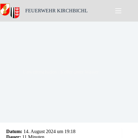
Skip
to
FEUERWEHR KIRCHBICHL
content
Unwetterschaden / Keller unter Wasser
Datum:
14. August 2024 um 19:18
Dauer:
11 Minuten