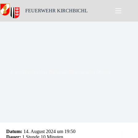
Skip
to
FEUERWEHR KIRCHBICHL
content
Unwetterschaden / Bahnunterführung unter Wasser
Datum:
14. August 2024 um 19:50
Dauer:
1 Stunde 10 Minuten