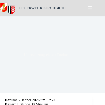
Skip
to
FEUERWEHR KIRCHBICHL
content
Unterstützungseinsatz Drohne
Datum:
5. Jänner 2026 um 17:50
Dauer:
1 Stunde 30 Minuten