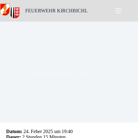
Skip
to
FEUERWEHR KIRCHBICHL
content
Unterstützungseinsatz Drohne
Datum:
24. Feber 2025 um 19:40
Dauer:
2 Stunden 15 Minuten