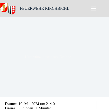
Skip
to
FEUERWEHR KIRCHBICHL
content
Unterstützungseinsatz Drohne
Datum:
10. Mai 2024 um 21:10
Dauer:
3 Stunden 11 Minuten