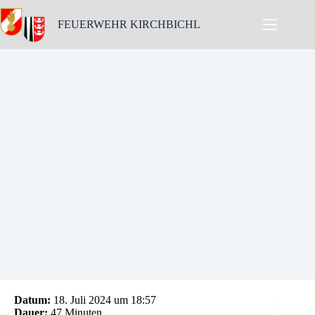
Skip
to
FEUERWEHR KIRCHBICHL
content
Tierrettung
Datum:
18. Juli 2024 um 18:57
Dauer:
47 Minuten