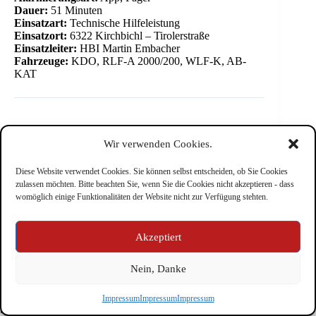
Dauer:
51 Minuten
Einsatzart:
Technische Hilfeleistung
Einsatzort:
6322 Kirchbichl – Tirolerstraße
Einsatzleiter:
HBI Martin Embacher
Fahrzeuge:
KDO, RLF-A 2000/200, WLF-K, AB-
KAT
Wir verwenden Cookies.
Diese Website verwendet Cookies. Sie können selbst entscheiden, ob Sie Cookies
zulassen möchten. Bitte beachten Sie, wenn Sie die Cookies nicht akzeptieren - dass
womöglich einige Funktionalitäten der Website nicht zur Verfügung stehten.
Impressum
Akzeptiert
Nein, Danke
Copyright © Feuerwehr Kirchbichl 2026 - WordPress Theme
Impressum
Impressum
Impressum
by
CreativeThemes