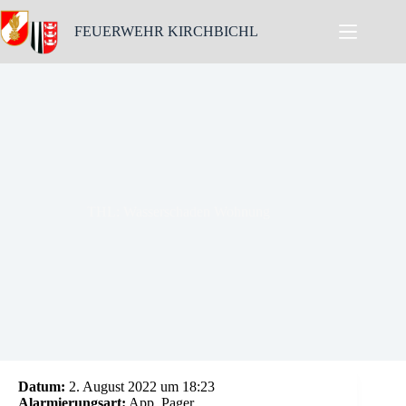
Skip
to
FEUERWEHR KIRCHBICHL
content
THL: Wasserschaden Wohnung
Datum:
2. August 2022 um 18:23
Alarmierungsart:
App, Pager