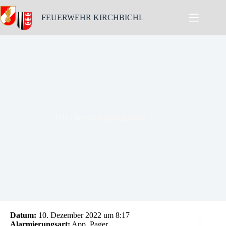
Skip
to
FEUERWEHR KIRCHBICHL
content
THL: Person eingeschlossen
Datum:
10. Dezember 2022 um 8:17
Alarmierungsart:
App, Pager