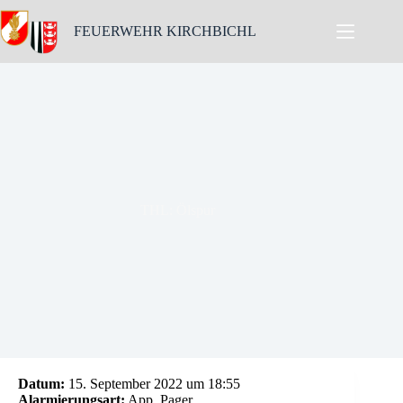
Skip
to
FEUERWEHR KIRCHBICHL
content
THL: Ölspur
Datum:
15. September 2022 um 18:55
Alarmierungsart:
App, Pager