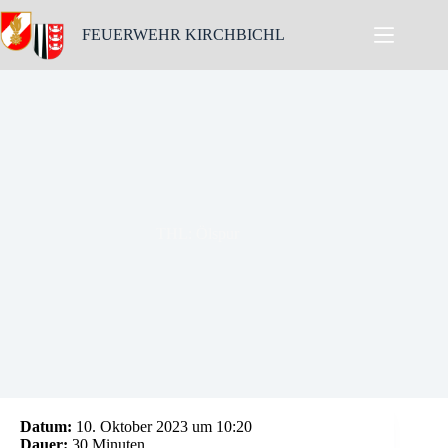
Skip
to
FEUERWEHR KIRCHBICHL
content
THL: Ölspur
Datum:
10. Oktober 2023 um 10:20
Dauer:
30 Minuten