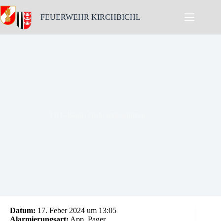
Skip
to
FEUERWEHR KIRCHBICHL
content
THL-Baum droht umzustürzen
Datum:
17. Feber 2024 um 13:05
Alarmierungsart:
App, Pager