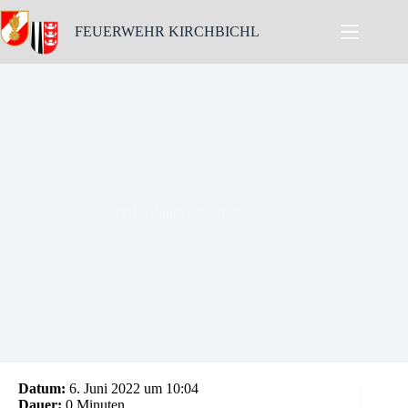
Skip
to
FEUERWEHR KIRCHBICHL
content
THL: Baum auf Straße
Datum:
6. Juni 2022 um 10:04
Dauer:
0 Minuten