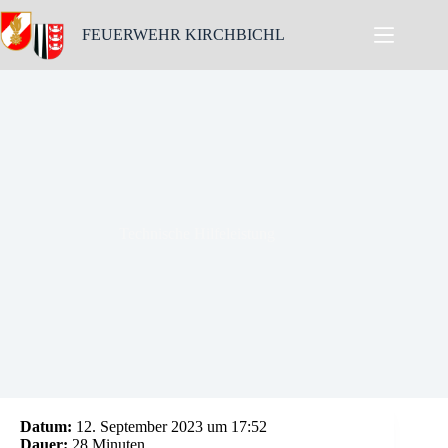
Skip
to
FEUERWEHR KIRCHBICHL
content
Technische Hilfeleistung
Datum:
12. September 2023 um 17:52
Dauer:
28 Minuten