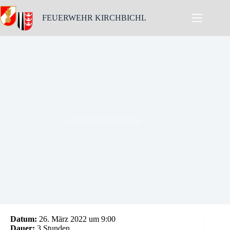
Skip
to
FEUERWEHR KIRCHBICHL
content
Technische Hilfeleistung
Datum:
26. März 2022 um 9:00
Dauer:
3 Stunden