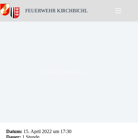
Skip
to
FEUERWEHR KIRCHBICHL
content
Technische Hilfeleistung
Datum:
15. April 2022 um 17:30
Dauer:
1 Stunde