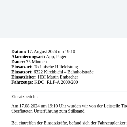
Datum:
17. August 2024 um 19:10
Alarmierungsart:
App, Pager
Dauer:
35 Minuten
Einsatzart:
Technische Hilfeleistung
Einsatzort:
6322 Kirchbichl – Bahnhofstraße
Einsatzleiter:
HBI Martin Embacher
Fahrzeuge:
KDO, RLF-A 2000/200
Einsatzbericht:
Am
17.08.2024 um 19:10 Uhr wurden wir von der Leitstelle Tir
überfluteten Unterführung zum Stillstand.
Bei eintreffen der Einsatzkräfte, befand sich der Fahrzeuglenk