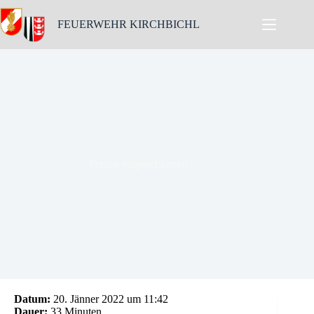
Skip
to
FEUERWEHR KIRCHBICHL
content
Person eingeschlossen
Datum:
20. Jänner 2022 um 11:42
Dauer:
33 Minuten