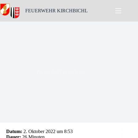
Skip
to
FEUERWEHR KIRCHBICHL
content
Person droht zu springen
Datum:
2. Oktober 2022 um 8:53
Dauer:
26 Minuten