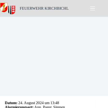
Skip
to
FEUERWEHR KIRCHBICHL
content
Höhenrettung
Datum:
24. August 2024 um 13:48
Alarmierungsart:
App, Pager, Sirenen