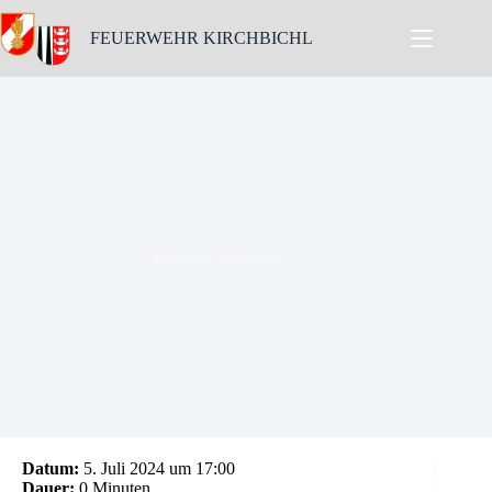
Skip
to
FEUERWEHR KIRCHBICHL
content
Eigenanforderung
Datum:
5. Juli 2024 um 17:00
Dauer:
0 Minuten