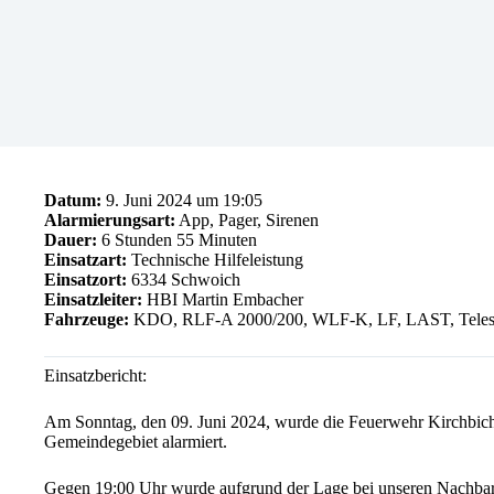
Datum:
9. Juni 2024 um 19:05
Alarmierungsart:
App, Pager, Sirenen
Dauer:
6 Stunden 55 Minuten
Einsatzart:
Technische Hilfeleistung
Einsatzort:
6334 Schwoich
Einsatzleiter:
HBI Martin Embacher
Fahrzeuge:
KDO, RLF-A 2000/200, WLF-K, LF, LAST, Teles
Einsatzbericht:
Am Sonntag, den 09. Juni 2024, wurde die Feuerwehr Kirchbichl
Gemeindegebiet alarmiert.
Gegen 19:00 Uhr wurde aufgrund der Lage bei unseren Nachba