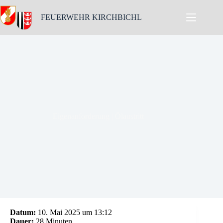
Skip
to
FEUERWEHR KIRCHBICHL
content
Eigenanforderung | Ölaustritt
Datum:
10. Mai 2025 um 13:12
Dauer:
28 Minuten