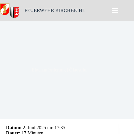
Skip
to
FEUERWEHR KIRCHBICHL
content
Eigenanforderung | Ölaustritt
Datum:
2. Juni 2025 um 17:35
Dauer:
17 Minuten