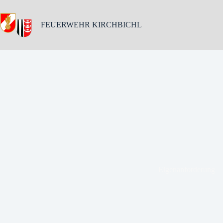
Skip
to
content
FEUERWEHR KIRCHBICHL
Eigenanforderung