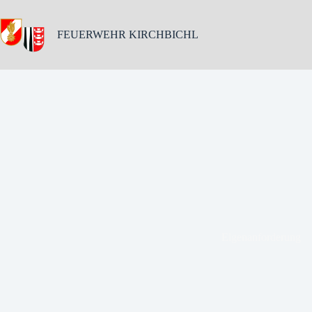
Skip
to
content
FEUERWEHR KIRCHBICHL
Eigenanforderung