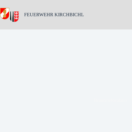
Skip
to
content
FEUERWEHR KIRCHBICHL
Brandmeldealarm