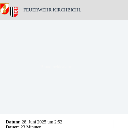
Skip
to
FEUERWEHR KIRCHBICHL
content
Brandmeldealarm
Datum:
28. Juni 2025 um 2:52
Dauer:
23 Minuten