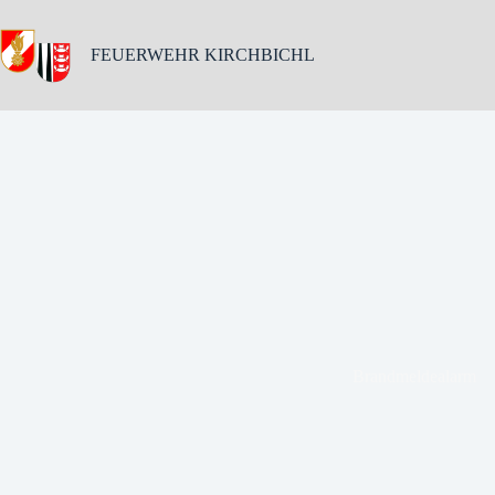
Skip
to
content
FEUERWEHR KIRCHBICHL
Brandmeldealarm