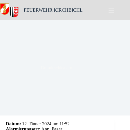
Skip
to
FEUERWEHR KIRCHBICHL
content
Brandmeldealarm
Datum:
12. Jänner 2024 um 11:52
Alarmierungsart:
App, Pager