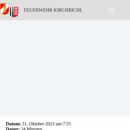
Skip
to
FEUERWEHR KIRCHBICHL
content
Brandmeldealarm
Datum:
31. Oktober 2023 um 7:55
Dauer:
34 Minuten