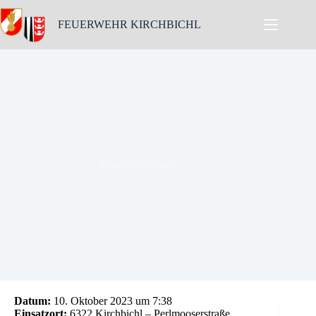
Skip
to
FEUERWEHR KIRCHBICHL
content
Brandmeldealarm
Datum:
10. Oktober 2023 um 7:38
Einsatzort:
6322 Kirchbichl – Perlmooserstraße