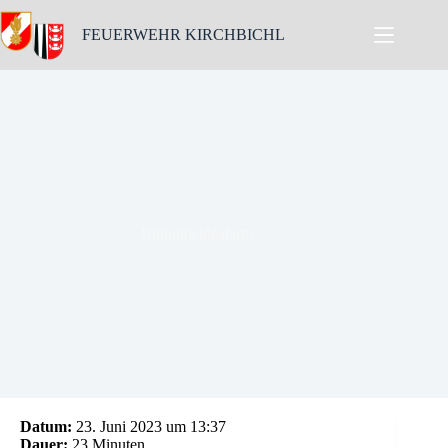
Skip
to
FEUERWEHR KIRCHBICHL
content
Brandmeldealarm
Datum:
23. Juni 2023 um 13:37
Dauer:
23 Minuten