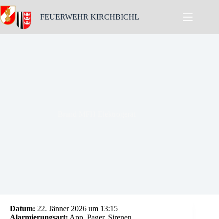
Skip
to
FEUERWEHR KIRCHBICHL
content
Brand MFH Elektrogerät
Datum:
22. Jänner 2026 um 13:15
Alarmierungsart:
App, Pager, Sirenen