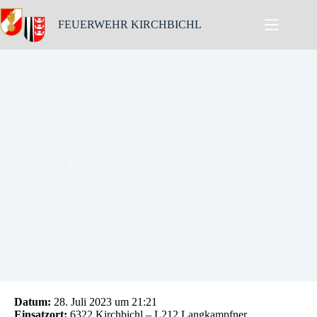
Skip
to
FEUERWEHR KIRCHBICHL
content
Bahnunterführung unter Wasser
Datum:
28. Juli 2023 um 21:21
Einsatzort:
6322 Kirchbichl – L212 Langkampfner