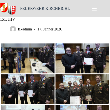
Skip
to
FEUERWEHR KIRCHBICHL
content
151. JHV
ffkadmin
17. Jänner 2026