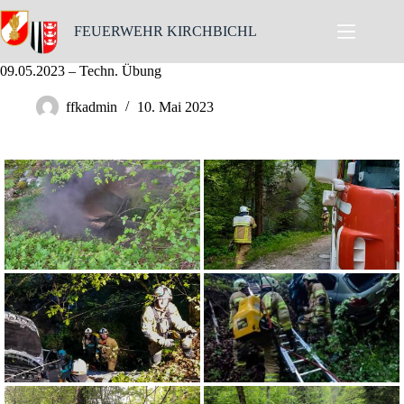
Skip
to
FEUERWEHR KIRCHBICHL
content
09.05.2023 – Techn. Übung
ffkadmin
10. Mai 2023