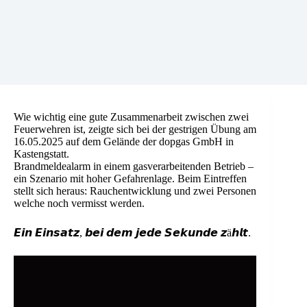
Wie wichtig eine gute Zusammenarbeit zwischen zwei
Feuerwehren ist, zeigte sich bei der gestrigen Übung am
16.05.2025 auf dem Gelände der dopgas GmbH in
Kastengstatt.
Brandmeldealarm in einem gasverarbeitenden Betrieb –
ein Szenario mit hoher Gefahrenlage. Beim Eintreffen
stellt sich heraus: Rauchentwicklung und zwei Personen
welche noch vermisst werden.
𝙀𝙞𝙣 𝙀𝙞𝙣𝙨𝙖𝙩𝙯, 𝙗𝙚𝙞 𝙙𝙚𝙢 𝙟𝙚𝙙𝙚 𝙎𝙚𝙠𝙪𝙣𝙙𝙚 𝙯ä𝙝𝙡𝙩.